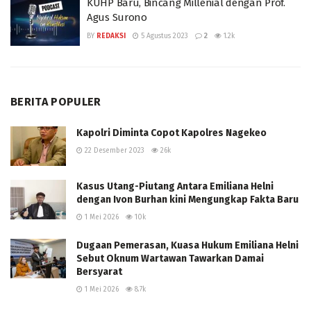
KUHP Baru, Bincang Millenial dengan Prof.
Agus Surono
BY
REDAKSI
5 Agustus 2023
2
1.2k
BERITA POPULER
Kapolri Diminta Copot Kapolres Nagekeo
22 Desember 2023
26k
Kasus Utang-Piutang Antara Emiliana Helni
dengan Ivon Burhan kini Mengungkap Fakta Baru
1 Mei 2026
10k
Dugaan Pemerasan, Kuasa Hukum Emiliana Helni
Sebut Oknum Wartawan Tawarkan Damai
Bersyarat
1 Mei 2026
8.7k