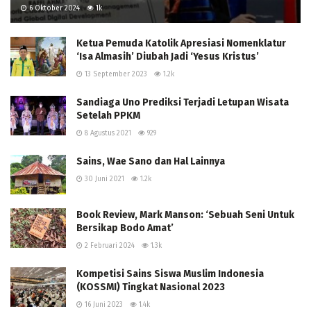
6 Oktober 2024
1k
Ketua Pemuda Katolik Apresiasi Nomenklatur
‘Isa Almasih’ Diubah Jadi ‘Yesus Kristus’
13 September 2023
1.2k
Sandiaga Uno Prediksi Terjadi Letupan Wisata
Setelah PPKM
8 Agustus 2021
929
Sains, Wae Sano dan Hal Lainnya
30 Juni 2021
1.2k
Book Review, Mark Manson: ‘Sebuah Seni Untuk
Bersikap Bodo Amat’
2 Februari 2024
1.3k
Kompetisi Sains Siswa Muslim Indonesia
(KOSSMI) Tingkat Nasional 2023
16 Juni 2023
1.4k