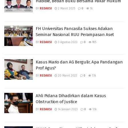
Habibie, Bedah Buku Bersama Pakar Hukum
BY
REDAKSI
2 Maret 2025
0
1k
FH Universitas Pancasila Sukses Adakan
Seminar Nasional RUU Perampasan Aset
BY
REDAKSI
3 Agustus 2023
0
985
Kasus Mario dan AG Bergulir, Apa Pandangan
Prof Agus?
BY
REDAKSI
20 Maret 2023
0
1.1k
Ahli Pidana Dihadirkan dalam Kasus
Obstruction of Justice
BY
REDAKSI
14 Januari 2023
0
1.1k