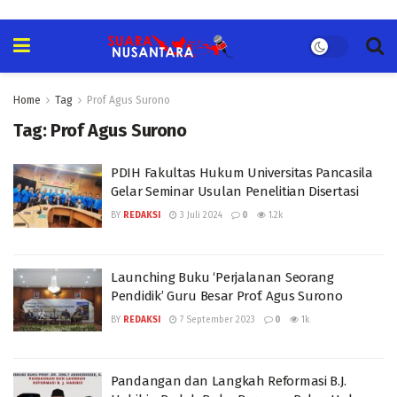
Home
Tag
Prof Agus Surono
Tag:
Prof Agus Surono
PDIH Fakultas Hukum Universitas Pancasila
Gelar Seminar Usulan Penelitian Disertasi
BY
REDAKSI
3 Juli 2024
0
1.2k
Launching Buku ‘Perjalanan Seorang
Pendidik’ Guru Besar Prof. Agus Surono
BY
REDAKSI
7 September 2023
0
1k
Pandangan dan Langkah Reformasi B.J.