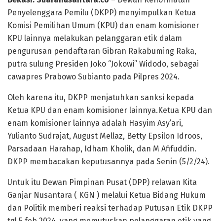
Penyelenggara Pemilu (DKPP) menyimpulkan Ketua
Komisi Pemilihan Umum (KPU) dan enam komisioner
KPU lainnya melakukan pelanggaran etik dalam
pengurusan pendaftaran Gibran Rakabuming Raka,
putra sulung Presiden Joko “Jokowi” Widodo, sebagai
cawapres Prabowo Subianto pada Pilpres 2024.
Oleh karena itu, DKPP menjatuhkan sanksi kepada
Ketua KPU dan enam komisioner lainnya.Ketua KPU dan
enam komisioner lainnya adalah Hasyim Asy’ari,
Yulianto Sudrajat, August Mellaz, Betty Epsilon Idroos,
Parsadaan Harahap, Idham Kholik, dan M Afifuddin.
DKPP membacakan keputusannya pada Senin (5/2/24).
Untuk itu Dewan Pimpinan Pusat (DPP) relawan Kita
Ganjar Nusantara ( KGN ) melalui Ketua Bidang Hukum
dan Politik memberi reaksi terhadap Putusan Etik DKPP
tgl 5 feb 2024, yang memutuskan pelanggaran etik yang