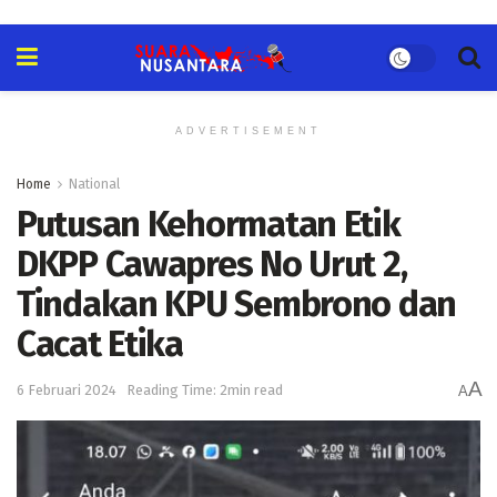
ADVERTISEMENT
Home
National
Putusan Kehormatan Etik
DKPP Cawapres No Urut 2,
Tindakan KPU Sembrono dan
Cacat Etika
A
6 Februari 2024
Reading Time: 2min read
A