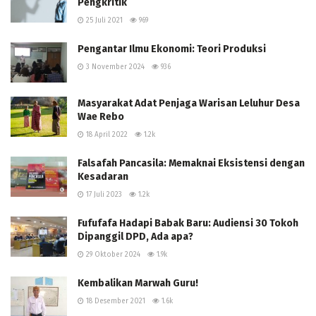
Pengkritik
25 Juli 2021
969
Pengantar Ilmu Ekonomi: Teori Produksi
3 November 2024
936
Masyarakat Adat Penjaga Warisan Leluhur Desa
Wae Rebo
18 April 2022
1.2k
Falsafah Pancasila: Memaknai Eksistensi dengan
Kesadaran
17 Juli 2023
1.2k
Fufufafa Hadapi Babak Baru: Audiensi 30 Tokoh
Dipanggil DPD, Ada apa?
29 Oktober 2024
1.9k
Kembalikan Marwah Guru!
18 Desember 2021
1.6k