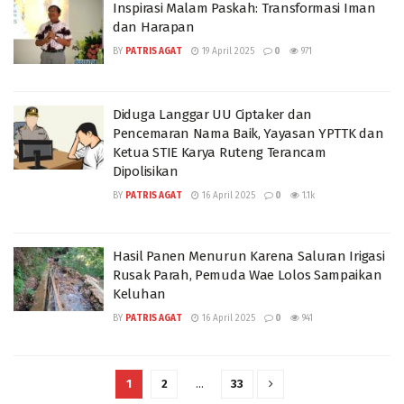
Inspirasi Malam Paskah: Transformasi Iman
dan Harapan
BY
PATRIS AGAT
19 April 2025
0
971
Diduga Langgar UU Ciptaker dan
Pencemaran Nama Baik, Yayasan YPTTK dan
Ketua STIE Karya Ruteng Terancam
Dipolisikan
BY
PATRIS AGAT
16 April 2025
0
1.1k
Hasil Panen Menurun Karena Saluran Irigasi
Rusak Parah, Pemuda Wae Lolos Sampaikan
Keluhan
BY
PATRIS AGAT
16 April 2025
0
941
1
2
…
33