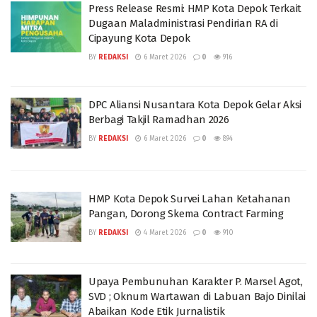
Press Release Resmi: HMP Kota Depok Terkait
Dugaan Maladministrasi Pendirian RA di
Cipayung Kota Depok
BY
REDAKSI
6 Maret 2026
0
916
DPC Aliansi Nusantara Kota Depok Gelar Aksi
Berbagi Takjil Ramadhan 2026
BY
REDAKSI
6 Maret 2026
0
894
HMP Kota Depok Survei Lahan Ketahanan
Pangan, Dorong Skema Contract Farming
BY
REDAKSI
4 Maret 2026
0
910
Upaya Pembunuhan Karakter P. Marsel Agot,
SVD ; Oknum Wartawan di Labuan Bajo Dinilai
Abaikan Kode Etik Jurnalistik