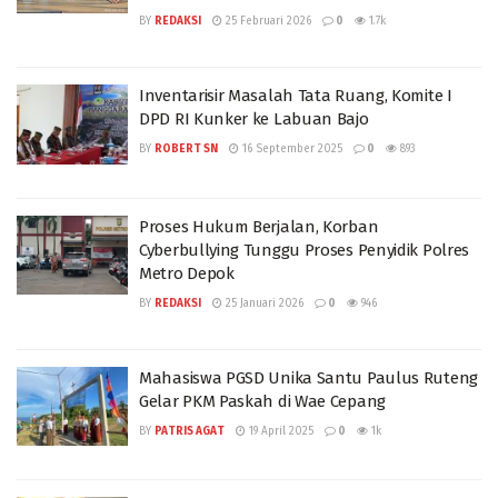
BY
REDAKSI
25 Februari 2026
0
1.7k
Inventarisir Masalah Tata Ruang, Komite I
DPD RI Kunker ke Labuan Bajo
BY
ROBERT SN
16 September 2025
0
893
Proses Hukum Berjalan, Korban
Cyberbullying Tunggu Proses Penyidik Polres
Metro Depok
BY
REDAKSI
25 Januari 2026
0
946
Mahasiswa PGSD Unika Santu Paulus Ruteng
Gelar PKM Paskah di Wae Cepang
BY
PATRIS AGAT
19 April 2025
0
1k