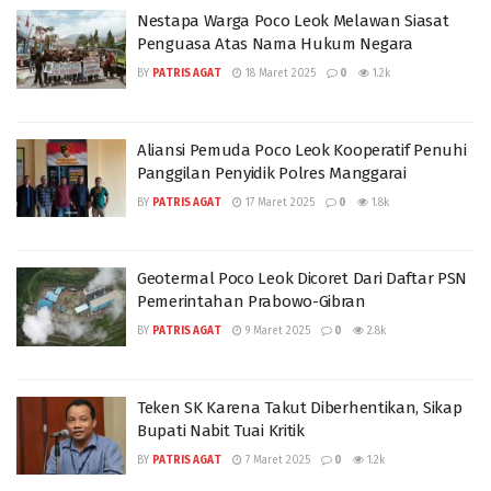
Nestapa Warga Poco Leok Melawan Siasat
Penguasa Atas Nama Hukum Negara
BY
PATRIS AGAT
18 Maret 2025
0
1.2k
Aliansi Pemuda Poco Leok Kooperatif Penuhi
Panggilan Penyidik Polres Manggarai
BY
PATRIS AGAT
17 Maret 2025
0
1.8k
Geotermal Poco Leok Dicoret Dari Daftar PSN
Pemerintahan Prabowo-Gibran
BY
PATRIS AGAT
9 Maret 2025
0
2.8k
Teken SK Karena Takut Diberhentikan, Sikap
Bupati Nabit Tuai Kritik
BY
PATRIS AGAT
7 Maret 2025
0
1.2k