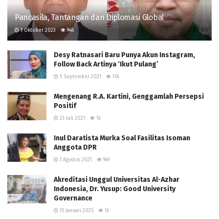
Pancasila, Tantangan dan Diplomasi Global
1 Oktober 2023
948
Desy Ratnasari Baru Punya Akun Instagram,
Follow Back Artinya ‘Ikut Pulang’
5 September 2021
1.1k
Mengenang R.A. Kartini, Genggamlah Persepsi
Positif
23 Juli 2021
1k
Inul Daratista Murka Soal Fasilitas Isoman
Anggota DPR
1 Agustus 2021
949
Akreditasi Unggul Universitas Al-Azhar
Indonesia, Dr. Yusup: Good University
Governance
15 Januari 2025
1k