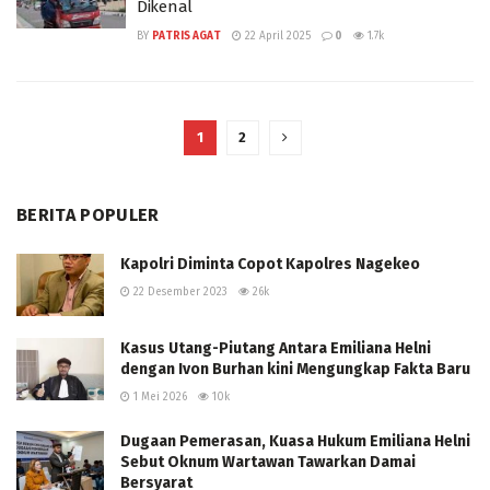
Dikenal
BY
PATRIS AGAT
22 April 2025
0
1.7k
1
2
BERITA POPULER
Kapolri Diminta Copot Kapolres Nagekeo
22 Desember 2023
26k
Kasus Utang-Piutang Antara Emiliana Helni
dengan Ivon Burhan kini Mengungkap Fakta Baru
1 Mei 2026
10k
Dugaan Pemerasan, Kuasa Hukum Emiliana Helni
Sebut Oknum Wartawan Tawarkan Damai
Bersyarat