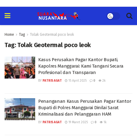
Home
Tag
Tolak Geotermal poco leok
Tag:
Tolak Geotermal poco leok
Kasus Perusakan Pagar Kantor Bupati,
Kapolres Manggarai: Kami Tangani Secara
Profesional dan Transparan
BY
PATRIS AGAT
15 April 2025
0
2k
Penanganan Kasus Perusakan Pagar Kantor
Bupati di Polres Manggarai Dinilai Sarat
Kriminalisasi dan Pelanggaran HAM
BY
PATRIS AGAT
19 Maret 2025
0
1k