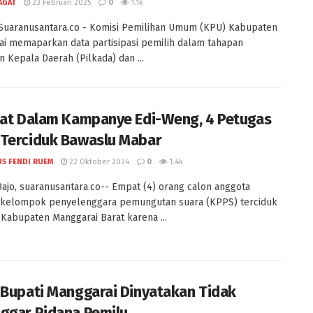
AGAT
23 Februari 2025
0
1.1k
Suaranusantara.co - Komisi Pemilihan Umum (KPU) Kabupaten
i memaparkan data partisipasi pemilih dalam tahapan
n Kepala Daerah (Pilkada) dan ...
bat Dalam Kampanye Edi-Weng, 4 Petugas
Terciduk Bawaslu Mabar
US FENDI RUEM
22 Oktober 2024
0
1.4k
ajo, suaranusantara.co-- Empat (4) orang calon anggota
 kelompok penyelenggara pemungutan suara (KPPS) terciduk
Kabupaten Manggarai Barat karena ...
 Bupati Manggarai Dinyatakan Tidak
ggar Pidana Pemilu