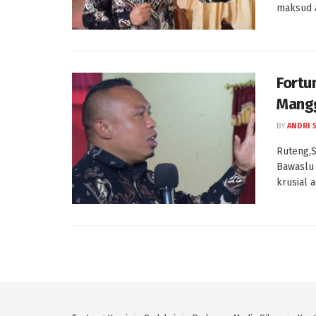
maksud a
Fortu
Mangg
BY
ANDRI 
Ruteng,S
Bawaslu 
krusial 