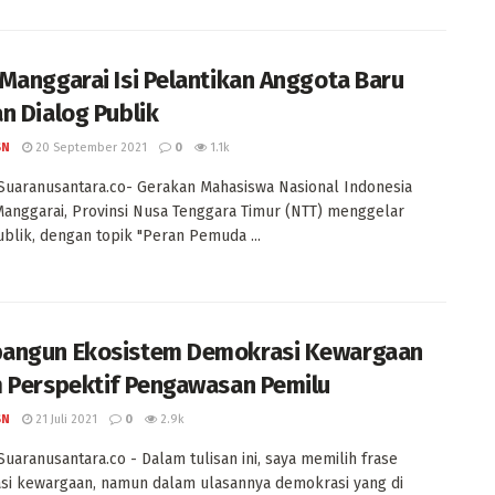
Manggarai Isi Pelantikan Anggota Baru
n Dialog Publik
SN
20 September 2021
0
1.1k
Suaranusantara.co- Gerakan Mahasiswa Nasional Indonesia
anggarai, Provinsi Nusa Tenggara Timur (NTT) menggelar
ublik, dengan topik "Peran Pemuda ...
angun Ekosistem Demokrasi Kewargaan
 Perspektif Pengawasan Pemilu
SN
21 Juli 2021
0
2.9k
Suaranusantara.co - Dalam tulisan ini, saya memilih frase
si kewargaan, namun dalam ulasannya demokrasi yang di