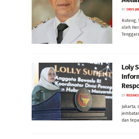
BY
ORIS J
Ruteng, 
oleh Her
Tenggara
Loly 
Infor
Respo
BY
REDAKS
Jakarta,
jembatan
dan tepa