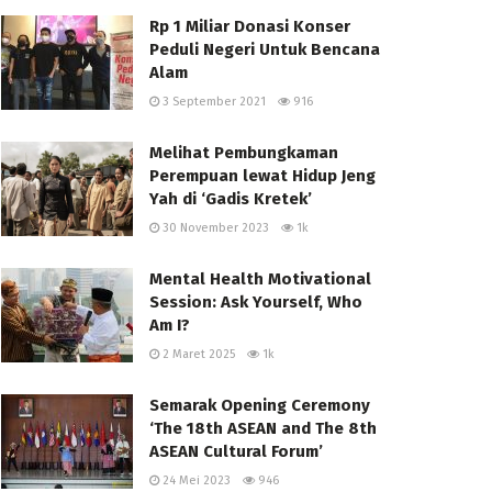
Rp 1 Miliar Donasi Konser
Peduli Negeri Untuk Bencana
Alam
3 September 2021
916
Melihat Pembungkaman
Perempuan lewat Hidup Jeng
Yah di ‘Gadis Kretek’
30 November 2023
1k
Mental Health Motivational
Session: Ask Yourself, Who
Am I?
2 Maret 2025
1k
Semarak Opening Ceremony
‘The 18th ASEAN and The 8th
ASEAN Cultural Forum’
24 Mei 2023
946