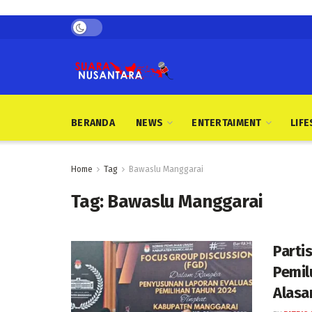
BERANDA
NEWS
ENTERTAIMENT
LIFE
Home
Tag
Bawaslu Manggarai
Tag:
Bawaslu Manggarai
Partis
Pemil
Alasa