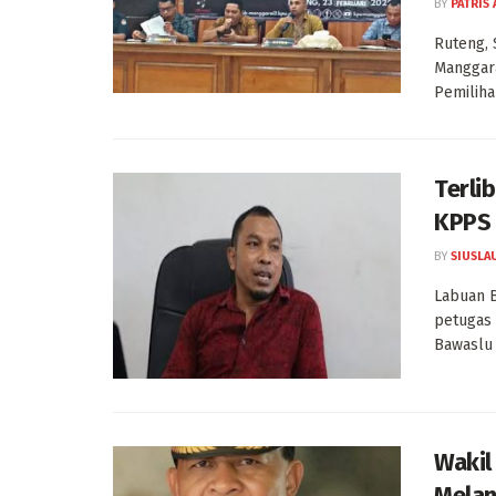
BY
PATRIS 
Ruteng, 
Manggara
Pemiliha
Terli
KPPS 
BY
SIUSLA
Labuan B
petugas
Bawaslu 
Wakil
Melan