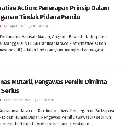
mative Action: Penerapan Prinsip Dalam
ganan Tindak Pidana Pemilu
I
1 April 2023
0
2.3k
 Fortunatus Hamsah Manah, Anggota Bawaslu Kabupaten
i Manggarai NTT, Suaranusantara.co - Affirmative action
inasi positif) adalah tindakan yang mengizinkan negara ...
nas Mutarli, Pengawas Pemilu Diminta
 Serius
I
9 Februari 2023
1
988
 Suaranusantara.co - Kordinator Divisi Pencegahan Partisipasi
kat dan Humas,Badan Pengawas Pemilu (Bawaslu) seluruh
a mengikuti rapat kordinasi nasional persiapan ...