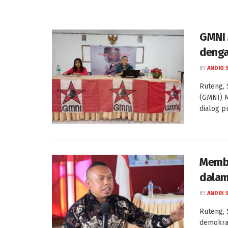
GMNI 
denga
BY
ANDRI 
Ruteng, 
(GMNI) M
dialog p
Memb
dalam
BY
ANDRI 
Ruteng, 
demokra