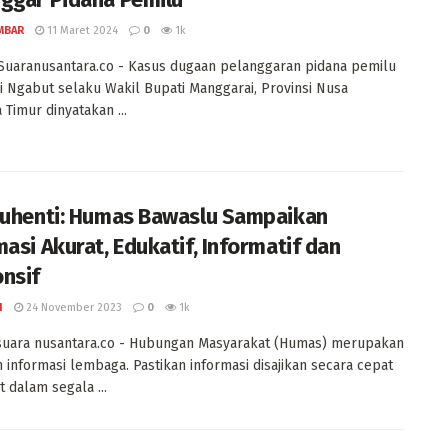
AMBAR
11 Maret 2024
0
1k
Suaranusantara.co - Kasus dugaan pelanggaran pidana pemilu
i Ngabut selaku Wakil Bupati Manggarai, Provinsi Nusa
 Timur dinyatakan ...
Suhenti: Humas Bawaslu Sampaikan
masi Akurat, Edukatif, Informatif dan
nsif
I
24 November 2023
0
1k
 suara nusantara.co - Hubungan Masyarakat (Humas) merupakan
 informasi lembaga. Pastikan informasi disajikan secara cepat
t dalam segala ...