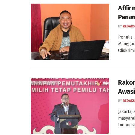
Affir
Penan
BY
REDAKS
Penulis:
Manggara
(diskrim
Rakor
Awasi
BY
REDAKS
Jakarta,
masyara
Indonesi