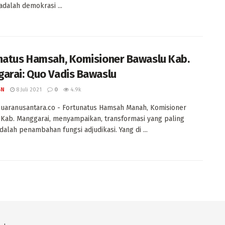
dalah demokrasi ...
natus Hamsah, Komisioner Bawaslu Kab.
arai: Quo Vadis Bawaslu
SN
8 Juli 2021
0
4.9k
uaranusantara.co - Fortunatus Hamsah Manah, Komisioner
Kab. Manggarai, menyampaikan, transformasi yang paling
adalah penambahan fungsi adjudikasi. Yang di ...