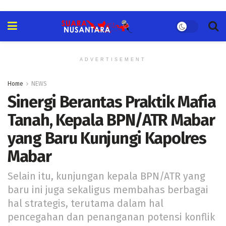
ADVERTISEMENT
Home
NEWS
Sinergi Berantas Praktik Mafia
Tanah, Kepala BPN/ATR Mabar
yang Baru Kunjungi Kapolres
Mabar
Selain itu, kunjungan kepala BPN/ATR yang
baru ini juga sekaligus membahas berbagai
hal strategis, terutama dalam hal
pencegahan dan penanganan potensi konflik