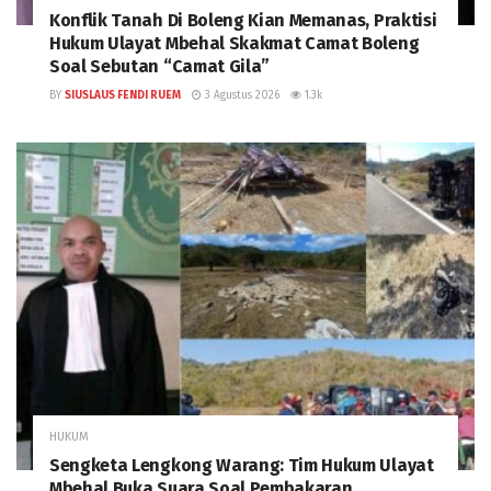
Konflik Tanah Di Boleng Kian Memanas, Praktisi
Hukum Ulayat Mbehal Skakmat Camat Boleng
Soal Sebutan “Camat Gila”
BY
SIUSLAUS FENDI RUEM
3 Agustus 2026
1.3k
HUKUM
Sengketa Lengkong Warang: Tim Hukum Ulayat
Mbehal Buka Suara Soal Pembakaran