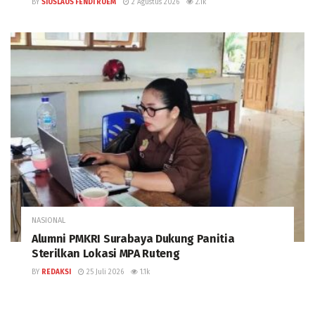
BY
SIUSLAUS FENDI RUEM
2 Agustus 2026
2.1k
NASIONAL
Alumni PMKRI Surabaya Dukung Panitia
Sterilkan Lokasi MPA Ruteng
BY
REDAKSI
25 Juli 2026
1.1k