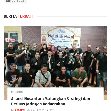
Rimba Baca
BERITA
TERKAIT
REGIONAL
Aliansi Nusantara Matangkan Strategi dan
Perluas Jaringan Kedaerahan
BY
REDAKSI
6 April 2026
902