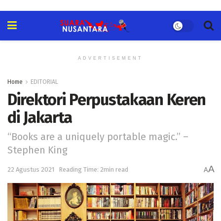
ADVERTISEMENT
Home
EDITORIAL
Direktori Perpustakaan Keren
di Jakarta
“Books are a uniquely portable magic.” –
Stephen King
A
22 Agustus 2021
Reading Time: 2min read
A