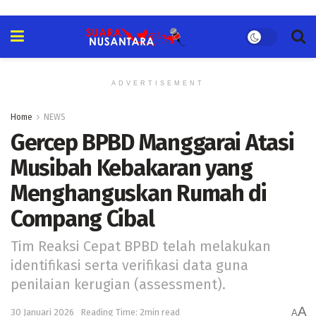
ADVERTISEMENT
Home
NEWS
Gercep BPBD Manggarai Atasi
Musibah Kebakaran yang
Menghanguskan Rumah di
Compang Cibal
Tim Reaksi Cepat BPBD telah melakukan
identifikasi serta verifikasi data guna
penilaian kerugian (assessment).
A
30 Januari 2026
Reading Time: 2min read
A