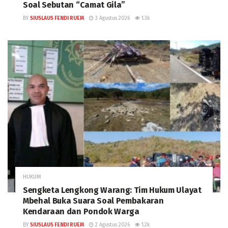
Soal Sebutan “Camat Gila”
BY
SIUSLAUS FENDI RUEM
3 Agustus 2026
1.3k
HUKUM
Sengketa Lengkong Warang: Tim Hukum Ulayat
Mbehal Buka Suara Soal Pembakaran
Kendaraan dan Pondok Warga
BY
SIUSLAUS FENDI RUEM
2 Agustus 2026
1.2k