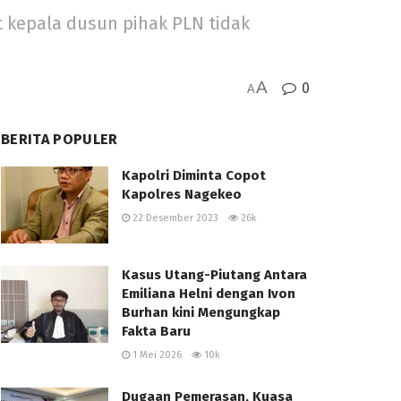
 kepala dusun pihak PLN tidak
A
0
A
BERITA POPULER
Kapolri Diminta Copot
Kapolres Nagekeo
22 Desember 2023
26k
Kasus Utang-Piutang Antara
Emiliana Helni dengan Ivon
Burhan kini Mengungkap
Fakta Baru
1 Mei 2026
10k
Dugaan Pemerasan, Kuasa