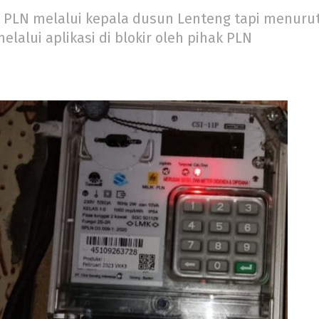
PLN melalui kepala dusun Lenteng tapi menurut
alui aplikasi di blokir oleh pihak PLN