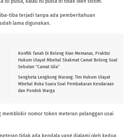
si pulsa, kalau isi pulsa di tolak oleh sistim.
tiba-tiba terjadi tanpa ada pemberitahuan
 sudah lama digunakan.
Konflik Tanah Di Boleng Kian Memanas, Praktisi
Hukum Ulayat Mbehal Skakmat Camat Boleng Soal
Sebutan “Camat Gila”
Sengketa Lengkong Warang: Tim Hukum Ulayat
Mbehal Buka Suara Soal Pembakaran Kendaraan
dan Pondok Warga
g memblokir nomor token meteran pelanggan usai
eteran tidak ada kendala yang dialami oleh kedua