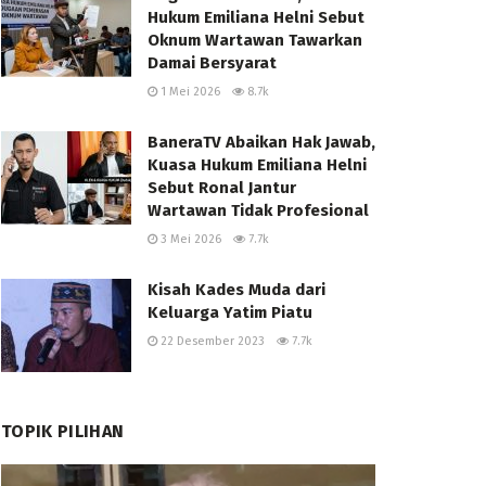
Hukum Emiliana Helni Sebut
Oknum Wartawan Tawarkan
Damai Bersyarat
1 Mei 2026
8.7k
BaneraTV Abaikan Hak Jawab,
Kuasa Hukum Emiliana Helni
Sebut Ronal Jantur
Wartawan Tidak Profesional
3 Mei 2026
7.7k
Kisah Kades Muda dari
Keluarga Yatim Piatu
22 Desember 2023
7.7k
TOPIK PILIHAN