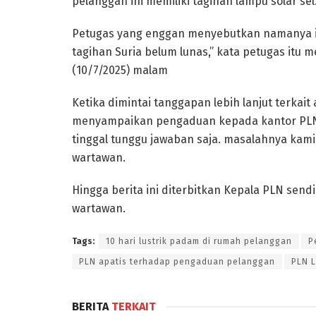
pelanggan ini memiliki tagihan lampu solar sel
Petugas yang enggan menyebutkan namanya i
tagihan Suria belum lunas,” kata petugas itu 
(10/7/2025) malam
Ketika dimintai tanggapan lebih lanjut terka
menyampaikan pengaduan kepada kantor PLN,
tinggal tunggu jawaban saja. masalahnya kami
wartawan.
Hingga berita ini diterbitkan Kepala PLN sen
wartawan.
Tags:
10 hari lustrik padam di rumah pelanggan
P
PLN apatis terhadap pengaduan pelanggan
PLN 
BERITA
TERKAIT