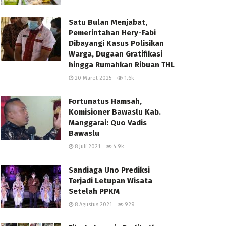
Satu Bulan Menjabat,
Pemerintahan Hery-Fabi
Dibayangi Kasus Polisikan
Warga, Dugaan Gratifikasi
hingga Rumahkan Ribuan THL
20 Maret 2025
1.6k
Fortunatus Hamsah,
Komisioner Bawaslu Kab.
Manggarai: Quo Vadis
Bawaslu
8 Juli 2021
4.9k
Sandiaga Uno Prediksi
Terjadi Letupan Wisata
Setelah PPKM
8 Agustus 2021
929