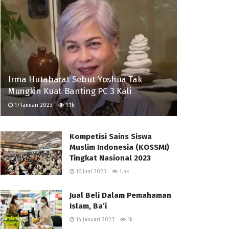
Irma Hutabarat Sebut Yoshua Tak
Mungkin Kuat Banting PC 3 Kali
17 Januari 2023
1.1k
Kompetisi Sains Siswa
Muslim Indonesia (KOSSMI)
Tingkat Nasional 2023
16 Juni 2023
1.4k
Jual Beli Dalam Pemahaman
Islam, Ba’i
14 Januari 2023
1k