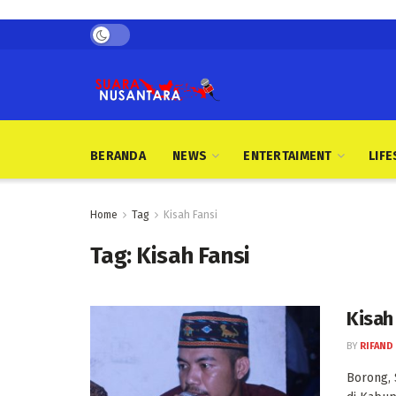
BERANDA
NEWS
ENTERTAIMENT
LIFE
Home
Tag
Kisah Fansi
Tag:
Kisah Fansi
Kisah
BY
RIFAND
Borong, 