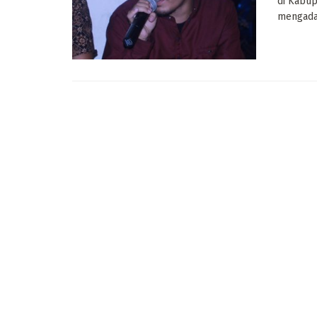
di Kabup
mengadak