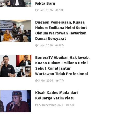
Fakta Baru
1 Mei 2026
10k
Dugaan Pemerasan, Kuasa
Hukum Emiliana Helni Sebut
Oknum Wartawan Tawarkan
Damai Bersyarat
1 Mei 2026
8.7k
BaneraTV Abaikan Hak Jawab,
Kuasa Hukum Emiliana Helni
Sebut Ronal Jantur
Wartawan Tidak Profesional
3 Mei 2026
7.7k
Kisah Kades Muda dari
Keluarga Yatim Piatu
22 Desember 2023
7.7k