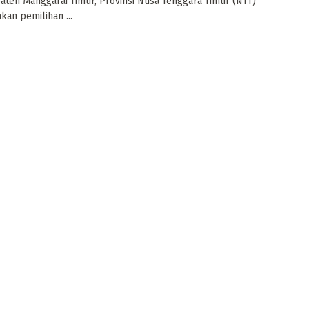
aten Manggarai Timur, Provinsi Nusa Tenggara Timur (NTT)
an pemilihan ...