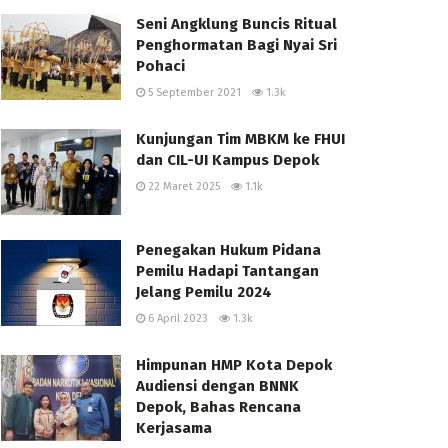
Seni Angklung Buncis Ritual
Penghormatan Bagi Nyai Sri
Pohaci
5 September 2021
1.3k
Kunjungan Tim MBKM ke FHUI
dan CIL-UI Kampus Depok
22 Maret 2025
1.1k
Penegakan Hukum Pidana
Pemilu Hadapi Tantangan
Jelang Pemilu 2024
6 April 2023
1.3k
Himpunan HMP Kota Depok
Audiensi dengan BNNK
Depok, Bahas Rencana
Kerjasama