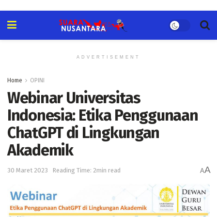
ADVERTISEMENT
Home
OPINI
Webinar Universitas
Indonesia: Etika Penggunaan
ChatGPT di Lingkungan
Akademik
A
30 Maret 2023
Reading Time: 2min read
A