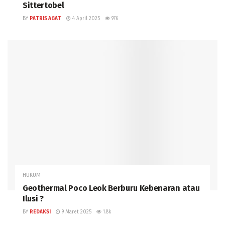
Sittertobel
BY
PATRIS AGAT
4 April 2025
976
HUKUM
Geothermal Poco Leok Berburu Kebenaran atau
Ilusi ?
BY
REDAKSI
9 Maret 2025
1.8k