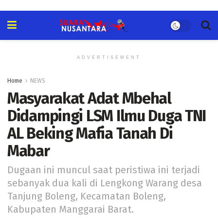
ADVERTISEMENT
Home
NEWS
Masyarakat Adat Mbehal
Didampingi LSM Ilmu Duga TNI
AL Beking Mafia Tanah Di
Mabar
Dugaan ini muncul saat peristiwa ini terjadi
sebanyak dua kali di Lengkong Warang desa
Tanjung Boleng, Kecamatan Boleng,
Kabupaten Manggarai Barat.