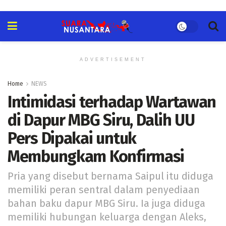
ADVERTISEMENT
Home
NEWS
Intimidasi terhadap Wartawan
di Dapur MBG Siru, Dalih UU
Pers Dipakai untuk
Membungkam Konfirmasi
Pria yang disebut bernama Saipul itu diduga
memiliki peran sentral dalam penyediaan
bahan baku dapur MBG Siru. Ia juga diduga
memiliki hubungan keluarga dengan Aleks,