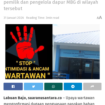
pemilik dan pengelola dapur MBG di wilayah
tersebut
A
31 Januari 2026
Reading Time: 3min read
A
Labuan Bajo, suaranusantara.co
– Upaya wartawan
mengonfirmasi dugaan penguasaan pasokan bahan