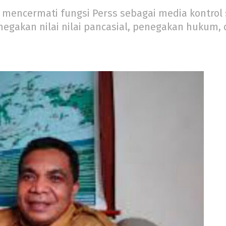
encermati fungsi Perss sebagai media kontrol s
negakan nilai nilai pancasial, penegakan hukum