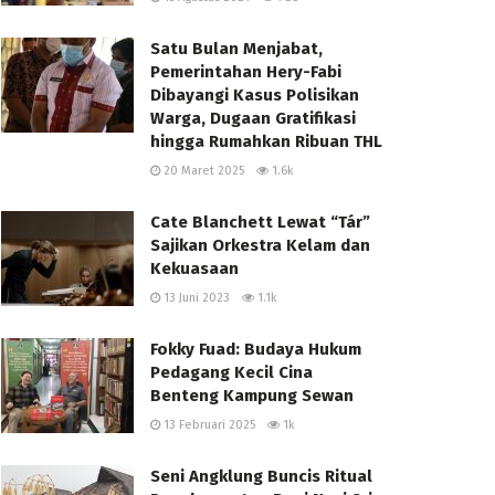
Satu Bulan Menjabat,
Pemerintahan Hery-Fabi
Dibayangi Kasus Polisikan
Warga, Dugaan Gratifikasi
hingga Rumahkan Ribuan THL
20 Maret 2025
1.6k
Cate Blanchett Lewat “Tár”
Sajikan Orkestra Kelam dan
Kekuasaan
13 Juni 2023
1.1k
Fokky Fuad: Budaya Hukum
Pedagang Kecil Cina
Benteng Kampung Sewan
13 Februari 2025
1k
Seni Angklung Buncis Ritual