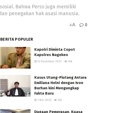
osial. Bahwa Perss juga memiliki
, dan penegakan hak asasi manusia.
A
0
A
BERITA POPULER
Kapolri Diminta Copot
Kapolres Nagekeo
22 Desember 2023
26k
Kasus Utang-Piutang Antara
Emiliana Helni dengan Ivon
Burhan kini Mengungkap
Fakta Baru
1 Mei 2026
10k
Dugaan Pemerasan, Kuasa