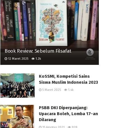
Book Review: Sebelum Filsafat
12 Maret 2025
1.2k
KoSSMI, Kompetisi Sains
Siswa Muslim Indonesia 2023
5 Maret 2025
1.4k
PSBB DKI Diperpanjang:
Upacara Boleh, Lomba 17-an
Dilarang
15 Agustus 2021
928