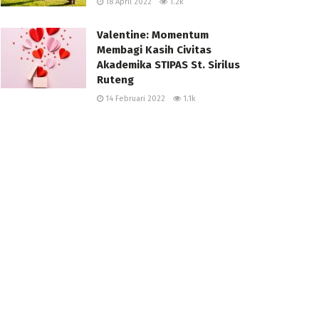
18 April 2022
1.2k
Valentine: Momentum
Membagi Kasih Civitas
Akademika STIPAS St. Sirilus
Ruteng
14 Februari 2022
1.1k