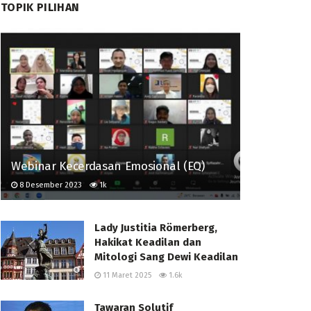
TOPIK PILIHAN
Webinar Kecerdasan Emosional (EQ)
8 Desember 2023
1k
Lady Justitia Römerberg,
Hakikat Keadilan dan
Mitologi Sang Dewi Keadilan
11 Maret 2025
1.6k
Tawaran Solutif