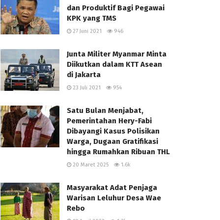
dan Produktif Bagi Pegawai
KPK yang TMS
27 Juni 2021
946
Junta Militer Myanmar Minta
Diikutkan dalam KTT Asean
di Jakarta
23 Juli 2021
954
Satu Bulan Menjabat,
Pemerintahan Hery-Fabi
Dibayangi Kasus Polisikan
Warga, Dugaan Gratifikasi
hingga Rumahkan Ribuan THL
20 Maret 2025
1.6k
Masyarakat Adat Penjaga
Warisan Leluhur Desa Wae
Rebo