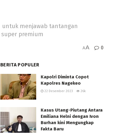
am untuk menjawab tantangan
a super premium
A
0
A
BERITA POPULER
Kapolri Diminta Copot
Kapolres Nagekeo
22 Desember 2023
26k
Kasus Utang-Piutang Antara
Emiliana Helni dengan Ivon
Burhan kini Mengungkap
Fakta Baru