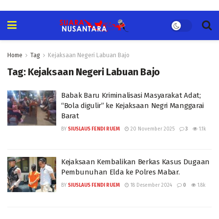
Home
Tag
Kejaksaan Negeri Labuan Bajo
Tag:
Kejaksaan Negeri Labuan Bajo
Babak Baru Kriminalisasi Masyarakat Adat;
“Bola digulir” ke Kejaksaan Negri Manggarai
Barat
BY
SIUSLAUS FENDI RUEM
20 November 2025
3
1.1k
Kejaksaan Kembalikan Berkas Kasus Dugaan
Pembunuhan Elda ke Polres Mabar.
BY
SIUSLAUS FENDI RUEM
18 Desember 2024
0
1.8k