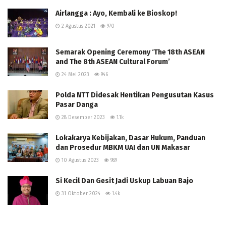
Airlangga : Ayo, Kembali ke Bioskop!
2 Agustus 2021
970
Semarak Opening Ceremony ‘The 18th ASEAN
and The 8th ASEAN Cultural Forum’
24 Mei 2023
946
Polda NTT Didesak Hentikan Pengusutan Kasus
Pasar Danga
28 Desember 2023
1.1k
Lokakarya Kebijakan, Dasar Hukum, Panduan
dan Prosedur MBKM UAI dan UN Makasar
10 Agustus 2023
989
Si Kecil Dan Gesit Jadi Uskup Labuan Bajo
31 Oktober 2024
1.4k