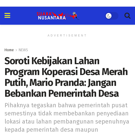
ADVERTISEMENT
Home
NEWS
Soroti Kebijakan Lahan
Program Koperasi Desa Merah
Putih, Mario Pranda: Jangan
Bebankan Pemerintah Desa
Pihaknya tegaskan bahwa pemerintah pusat
semestinya tidak membebankan penyediaan
lokasi atau lahan pembangunan sepenuhnya
kepada pemerintah desa maupun