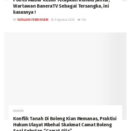
Wartawan BaneraTV Sebagai Tersangka, ini
kasusnya !
BY
SIUSLAUS FENDI RUEM
6 Agustus 2026
1.3k
HUKUM
Konflik Tanah Di Boleng Kian Memanas, Praktisi
Hukum Ulayat Mbehal Skakmat Camat Boleng
Soal Sebutan “Camat Gila”