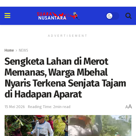
ADVERTISEMENT
Home
NEWS
Sengketa Lahan di Merot
Memanas, Warga Mbehal
Nyaris Terkena Senjata Tajam
di Hadapan Aparat
A
15 Mei 2026
Reading Time: 2min read
A