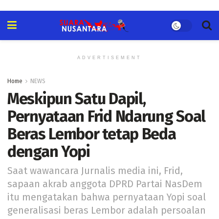
ADVERTISEMENT
Home
NEWS
Meskipun Satu Dapil,
Pernyataan Frid Ndarung Soal
Beras Lembor tetap Beda
dengan Yopi
Saat wawancara Jurnalis media ini, Frid,
sapaan akrab anggota DPRD Partai NasDem
itu mengatakan bahwa pernyataan Yopi soal
generalisasi beras Lembor adalah persoalan