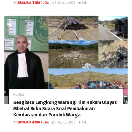
BY
SIUSLAUS FENDI RUEM
3 Agustus 2026
1.3k
HUKUM
Sengketa Lengkong Warang: Tim Hukum Ulayat
Mbehal Buka Suara Soal Pembakaran
Kendaraan dan Pondok Warga
BY
SIUSLAUS FENDI RUEM
2 Agustus 2026
1.2k