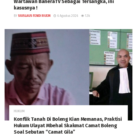
Wartawan BaneraTV Sebagai Tersangka, ini
kasusnya !
BY
SIUSLAUS FENDI RUEM
6 Agustus 2026
1.3k
HUKUM
Konflik Tanah Di Boleng Kian Memanas, Praktisi
Hukum Ulayat Mbehal Skakmat Camat Boleng
Soal Sebutan “Camat Gila”