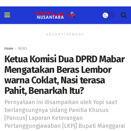
ADVERTISEMENT
Home
NEWS
Ketua Komisi Dua DPRD Mabar
Mengatakan Beras Lembor
warna Coklat, Nasi terasa
Pahit, Benarkah Itu?
Pernyataan ini disampaikan oleh Yopi saat
berlangsungnya sidang Panitia Khusus
[Pansus] Laporan Keterangan
Pertanggungjawaban [LKPj] Bupati Manggarai