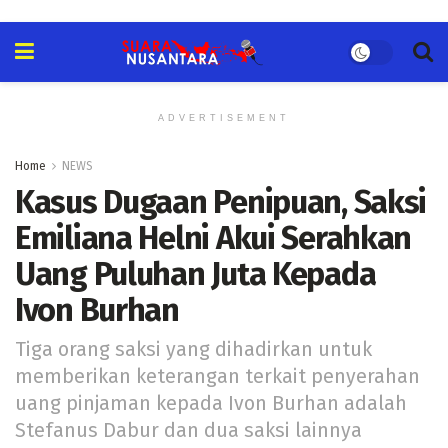
ADVERTISEMENT
Home
NEWS
Kasus Dugaan Penipuan, Saksi
Emiliana Helni Akui Serahkan
Uang Puluhan Juta Kepada
Ivon Burhan
Tiga orang saksi yang dihadirkan untuk
memberikan keterangan terkait penyerahan
uang pinjaman kepada Ivon Burhan adalah
Stefanus Dabur dan dua saksi lainnya