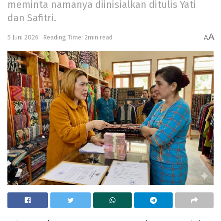
meminta namanya diinisialkan ditulis Yati
dan Safitri.
A
5 Juni 2026
Reading Time: 2min read
A