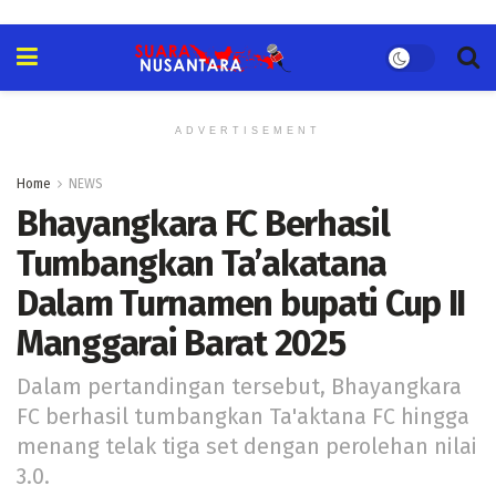
ADVERTISEMENT
Home
NEWS
Bhayangkara FC Berhasil
Tumbangkan Ta’akatana
Dalam Turnamen bupati Cup II
Manggarai Barat 2025
Dalam pertandingan tersebut, Bhayangkara
FC berhasil tumbangkan Ta'aktana FC hingga
menang telak tiga set dengan perolehan nilai
3.0.