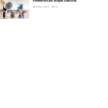
Pemerintah Wajib Dikritik
8 Mei 2021
1k