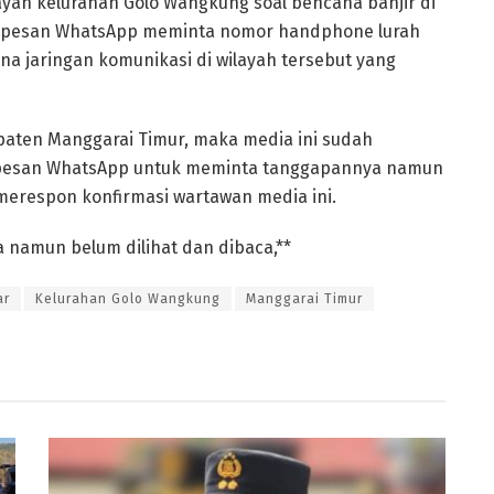
ayah kelurahan Golo Wangkung soal bencana banjir di
an pesan WhatsApp meminta nomor handphone lurah
ena jaringan komunikasi di wilayah tersebut yang
upaten Manggarai Timur, maka media ini sudah
 pesan WhatsApp untuk meminta tanggapannya namun
 merespon konfirmasi wartawan media ini.
a namun belum dilihat dan dibaca,**
ar
Kelurahan Golo Wangkung
Manggarai Timur