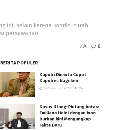
ini, selain karena kondisi curah
kasi persawahan
A
0
A
BERITA POPULER
Kapolri Diminta Copot
Kapolres Nagekeo
22 Desember 2023
26k
Kasus Utang-Piutang Antara
Emiliana Helni dengan Ivon
Burhan kini Mengungkap
Fakta Baru