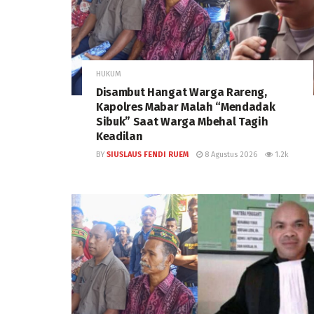
HUKUM
Disambut Hangat Warga Rareng,
Kapolres Mabar Malah “Mendadak
Sibuk” Saat Warga Mbehal Tagih
Keadilan
BY
SIUSLAUS FENDI RUEM
8 Agustus 2026
1.2k