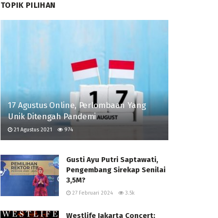
TOPIK PILIHAN
17 Agustus Online, Perlombaan Yang
Unik Ditengah Pandemi
21 Agustus 2021
974
Gusti Ayu Putri Saptawati,
Pengembang Sirekap Senilai
3,5M?
27 Februari 2024
3.5k
Westlife Jakarta Concert: