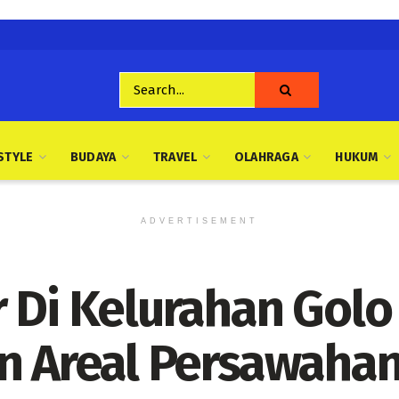
STYLE
BUDAYA
TRAVEL
OLAHRAGA
HUKUM
ADVERTISEMENT
r Di Kelurahan Gol
an Areal Persawaha