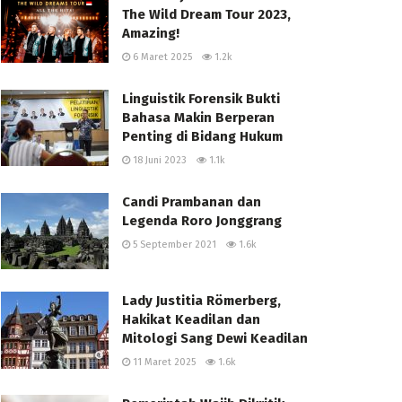
The Wild Dream Tour 2023,
Amazing!
6 Maret 2025
1.2k
Linguistik Forensik Bukti
Bahasa Makin Berperan
Penting di Bidang Hukum
18 Juni 2023
1.1k
Candi Prambanan dan
Legenda Roro Jonggrang
5 September 2021
1.6k
Lady Justitia Römerberg,
Hakikat Keadilan dan
Mitologi Sang Dewi Keadilan
11 Maret 2025
1.6k