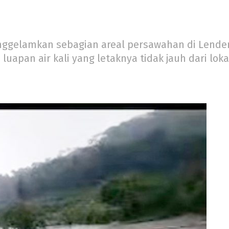
ggelamkan sebagian areal persawahan di Lendeng 
luapan air kali yang letaknya tidak jauh dari lo