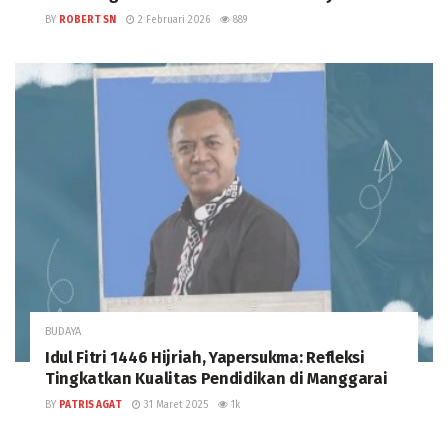
BY
ROBERT SN
2 Februari 2026
889
BUDAYA
Idul Fitri 1446 Hijriah, Yapersukma: Refleksi
Tingkatkan Kualitas Pendidikan di Manggarai
BY
PATRIS AGAT
31 Maret 2025
1k