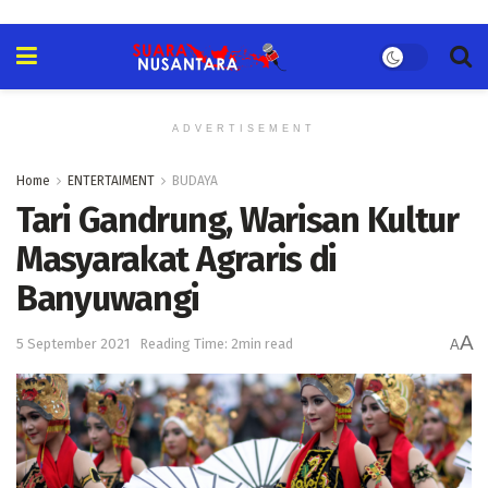
ADVERTISEMENT
Home
ENTERTAIMENT
BUDAYA
Tari Gandrung, Warisan Kultur
Masyarakat Agraris di
Banyuwangi
A
5 September 2021
Reading Time: 2min read
A