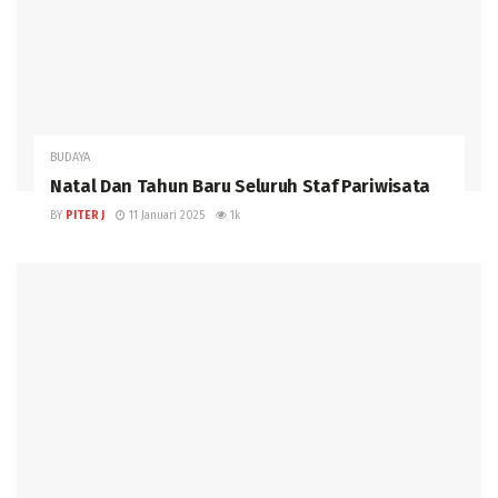
BUDAYA
Natal Dan Tahun Baru Seluruh Staf Pariwisata
BY
PITER J
11 Januari 2025
1k