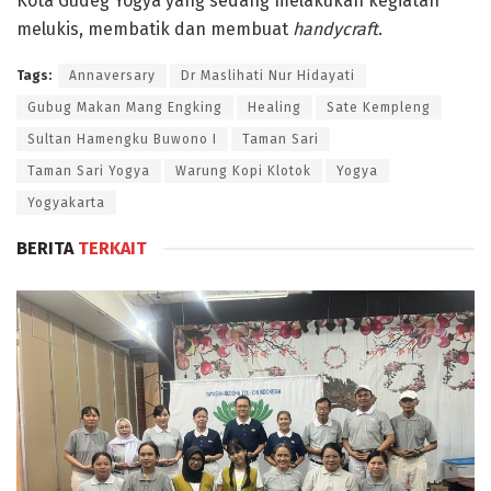
Kota Gudeg Yogya yang sedang melakukan kegiatan
melukis, membatik dan membuat
handycraft
.
Tags:
Annaversary
Dr Maslihati Nur Hidayati
Gubug Makan Mang Engking
Healing
Sate Kempleng
Sultan Hamengku Buwono I
Taman Sari
Taman Sari Yogya
Warung Kopi Klotok
Yogya
Yogyakarta
BERITA
TERKAIT