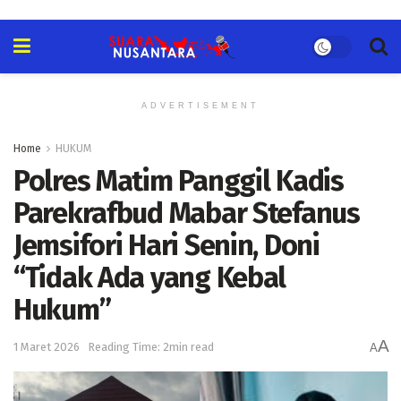
ADVERTISEMENT
Home
HUKUM
Polres Matim Panggil Kadis
Parekrafbud Mabar Stefanus
Jemsifori Hari Senin, Doni
“Tidak Ada yang Kebal
Hukum”
A
1 Maret 2026
Reading Time: 2min read
A