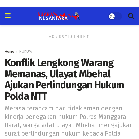
ADVERTISEMENT
Home
HUKUM
Konflik Lengkong Warang
Memanas, Ulayat Mbehal
Ajukan Perlindungan Hukum
Polda NTT
Merasa terancam dan tidak aman dengan
kinerja penegakan hukum Polres Manggarai
Barat, warga adat ulayat Mbehal mengajukan
surat perlindungan hukum kepada Polda