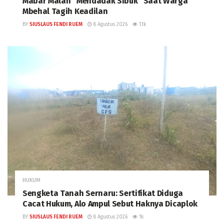
Mabar Malah “Mendadak Sibuk” Saat Warga
Mbehal Tagih Keadilan
BY
SIUSLAUS FENDI RUEM
8 Agustus 2026
1.1k
HUKUM
Sengketa Tanah Sernaru: Sertifikat Diduga
Cacat Hukum, Alo Ampul Sebut Haknya Dicaplok
BY
SIUSLAUS FENDI RUEM
8 Agustus 2026
1k