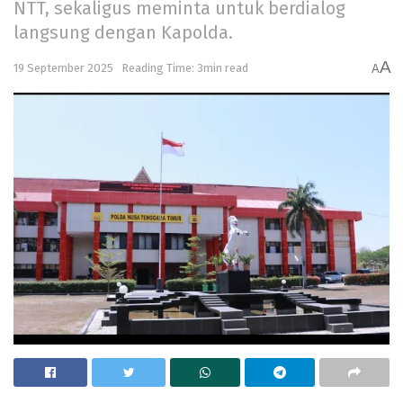
NTT, sekaligus meminta untuk berdialog
langsung dengan Kapolda.
A
19 September 2025
Reading Time: 3min read
A