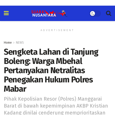
ADVERTISEMENT
Home
NEWS
Sengketa Lahan di Tanjung
Boleng: Warga Mbehal
Pertanyakan Netralitas
Penegakan Hukum Polres
Mabar
Pihak Kepolisian Resor (Polres) Manggarai
Barat di bawah kepemimpinan AKBP Kristian
Kadang dinilai cenderung memprioritaskan