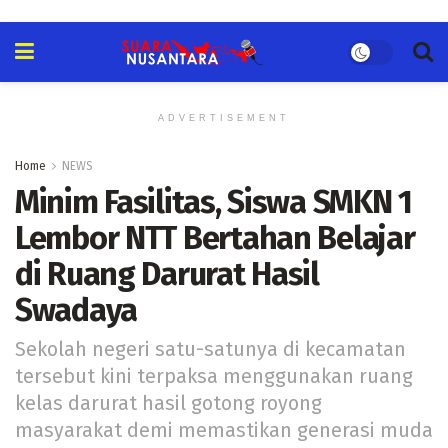
ADVERTISEMENT
Home
NEWS
Minim Fasilitas, Siswa SMKN 1
Lembor NTT Bertahan Belajar
di Ruang Darurat Hasil
Swadaya
Sekolah negeri satu-satunya di kecamatan
tersebut kini terpaksa menggunakan ruang
kelas darurat hasil gotong royong
masyarakat demi memastikan generasi muda