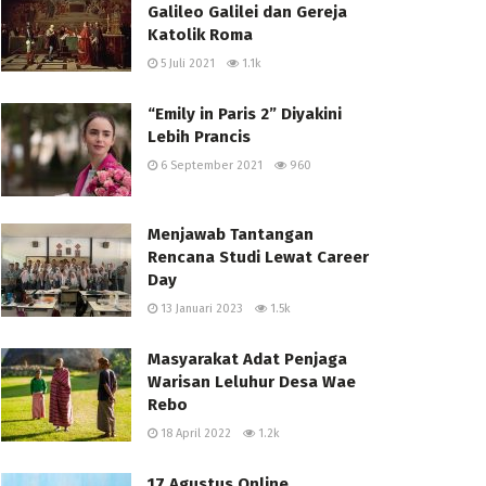
Galileo Galilei dan Gereja
Katolik Roma
5 Juli 2021
1.1k
“Emily in Paris 2” Diyakini
Lebih Prancis
6 September 2021
960
Menjawab Tantangan
Rencana Studi Lewat Career
Day
13 Januari 2023
1.5k
Masyarakat Adat Penjaga
Warisan Leluhur Desa Wae
Rebo
18 April 2022
1.2k
17 Agustus Online,