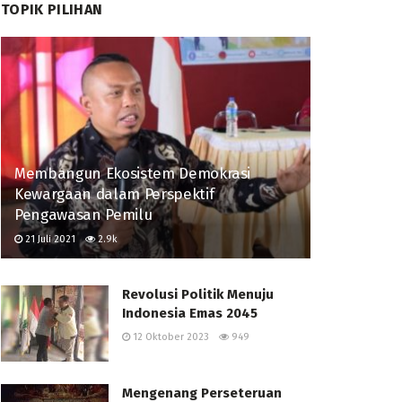
TOPIK PILIHAN
Membangun Ekosistem Demokrasi
Kewargaan dalam Perspektif
Pengawasan Pemilu
21 Juli 2021
2.9k
Revolusi Politik Menuju
Indonesia Emas 2045
12 Oktober 2023
949
Mengenang Perseteruan