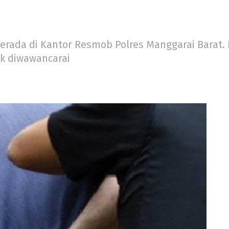
berada di Kantor Resmob Polres Manggarai Barat
k diwawancarai