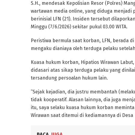
S.H., mendesak Kepolisian Resor (Polres) Man
wartawan media online, yang diduga menjadi
berinisial LFN (21). Insiden tersebut dilapork
Minggu (7/6/2026) sekitar pukul 03.00 WITA.
​Peristiwa bermula saat korban, LFN, berada 
mengaku dianiaya oleh terduga pelaku setela
​Kuasa hukum korban, Hipatios Wirawan Labu
didasari atas sikap terduga pelaku yang dinilai 
tersandung persoalan hukum lain.
​”Sejak kejadian, dia justru membantah (mela
tidak kooperatif. Alasan lainnya, dia juga men
itu, saya selaku kuasa hukum korban meminta 
Wirawan saat ditemui di kediamannya di Desa B
BACA
JUGA