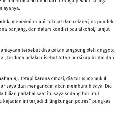
cium aroma alkohol dari terduga pelaku. Ia juga
niayanya.
endek, memakai rompi cokelat dan celana jins pendek.
ana panjang, dan dalam kondisi bau alkohol,” lanjut
ganiayaan tersebut disaksikan langsung oleh anggota
ai, terduga pelaku disebut tetap bersikap brutal dan
ahan RJ. Tetapi karena emosi, dia terus memukul
ngejar saya dan mengancam akan membunuh saya. Dia
iliar, padahal saat itu saya sedang berlutut
ejadian ini terjadi di lingkungan polres,” pungkas