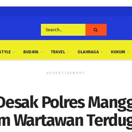
STYLE
BUDAYA
TRAVEL
OLAHRAGA
HUKUM
ADVERTISEMENT
esak Polres Mangg
m Wartawan Terdug