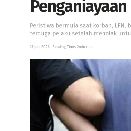
Penganiayaan
Peristiwa bermula saat korban, LFN, 
terduga pelaku setelah menolak untu
13 Juni 2026
Reading Time: 2min read