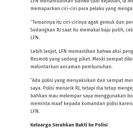
​LFN menambahkan bahwa saat kejadian, ia men
memaparkan ciri-ciri para pelaku yang menga
​”Temannya itu ciri-cirinya agak gemuk dan p
Sedangkan RJ saat itu memakai baju putih, cel
LFN.
​Lebih lanjut, LFN memastikan bahwa aksi pen
Resmob yang sedang piket. Meski sempat diler
melontarkan ancaman pembunuhan.
​”Ada polisi yang menyaksikan dan sempat men
saya. Polisi menarik RJ, tetapi dia tetap me
bahkan mau melempar saya menggunakan bola b
meminta maaf kepada komandan polisi karena k
LFN.
Keluarga Serahkan Bukti ke Polisi