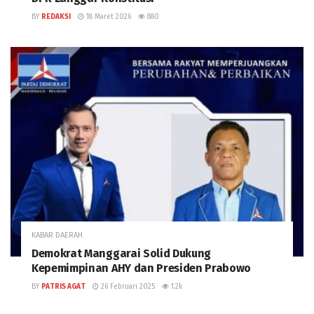
BY
REDAKSI
18 Maret 2026
880
KABAR DAERAH
Demokrat Manggarai Solid Dukung
Kepemimpinan AHY dan Presiden Prabowo
BY
PATRIS AGAT
26 Februari 2025
1.2k