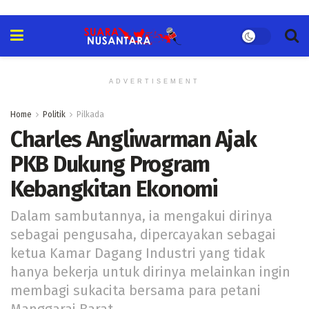
ADVERTISEMENT
Home
Politik
Pilkada
Charles Angliwarman Ajak
PKB Dukung Program
Kebangkitan Ekonomi
Dalam sambutannya, ia mengakui dirinya
sebagai pengusaha, dipercayakan sebagai
ketua Kamar Dagang Industri yang tidak
hanya bekerja untuk dirinya melainkan ingin
membagi sukacita bersama para petani