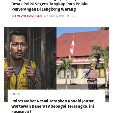
Desak Polisi Segera Tangkap Para Pelaku
Penyerangan Di Lengkong Warang
BY
SIUSLAUS FENDI RUEM
6 Agustus 2026
1.1k
HUKUM
Polres Mabar Resmi Tetapkan Ronald Jantur,
Wartawan BaneraTV Sebagai Tersangka, ini
kasusnya !