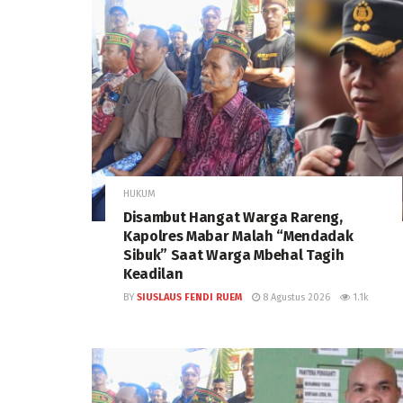
HUKUM
Disambut Hangat Warga Rareng,
Kapolres Mabar Malah “Mendadak
Sibuk” Saat Warga Mbehal Tagih
Keadilan
BY
SIUSLAUS FENDI RUEM
8 Agustus 2026
1.1k