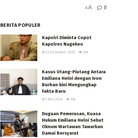
A
0
A
BERITA POPULER
Kapolri Diminta Copot
Kapolres Nagekeo
22 Desember 2023
26k
Kasus Utang-Piutang Antara
Emiliana Helni dengan Ivon
Burhan kini Mengungkap
Fakta Baru
1 Mei 2026
10k
Dugaan Pemerasan, Kuasa
Hukum Emiliana Helni Sebut
Oknum Wartawan Tawarkan
Damai Bersyarat