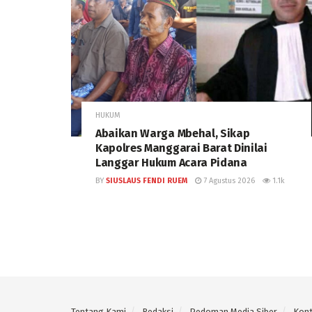
HUKUM
Abaikan Warga Mbehal, Sikap
Kapolres Manggarai Barat Dinilai
Langgar Hukum Acara Pidana
BY
SIUSLAUS FENDI RUEM
7 Agustus 2026
1.1k
Tentang Kami
Redaksi
Pedoman Media Siber
Kon