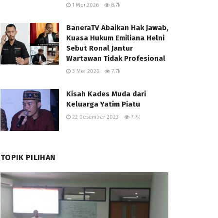
1 Mei 2026
8.7k
BaneraTV Abaikan Hak Jawab,
Kuasa Hukum Emiliana Helni
Sebut Ronal Jantur
Wartawan Tidak Profesional
3 Mei 2026
7.7k
Kisah Kades Muda dari
Keluarga Yatim Piatu
22 Desember 2023
7.7k
TOPIK PILIHAN