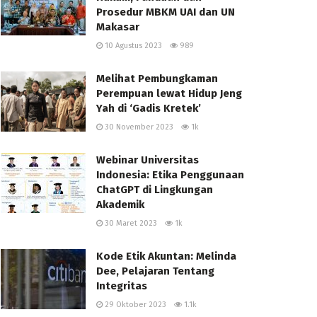
Prosedur MBKM UAI dan UN
Makasar
10 Agustus 2023
989
Melihat Pembungkaman
Perempuan lewat Hidup Jeng
Yah di ‘Gadis Kretek’
30 November 2023
1k
Webinar Universitas
Indonesia: Etika Penggunaan
ChatGPT di Lingkungan
Akademik
30 Maret 2023
1k
Kode Etik Akuntan: Melinda
Dee, Pelajaran Tentang
Integritas
29 Oktober 2023
1.1k