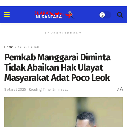
ADVERTISEMENT
Home
KABAR DAERAH
Pemkab Manggarai Diminta
Tidak Abaikan Hak Ulayat
Masyarakat Adat Poco Leok
A
8 Maret 2025
Reading Time: 2min read
A