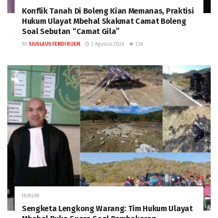
Konflik Tanah Di Boleng Kian Memanas, Praktisi
Hukum Ulayat Mbehal Skakmat Camat Boleng
Soal Sebutan “Camat Gila”
BY
SIUSLAUS FENDI RUEM
3 Agustus 2026
1.3k
HUKUM
Sengketa Lengkong Warang: Tim Hukum Ulayat