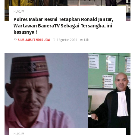
HUKUM
Polres Mabar Resmi Tetapkan Ronald Jantur,
Wartawan BaneraTV Sebagai Tersangka, ini
kasusnya !
BY
SIUSLAUS FENDI RUEM
6 Agustus 2026
1.3k
HUKUM