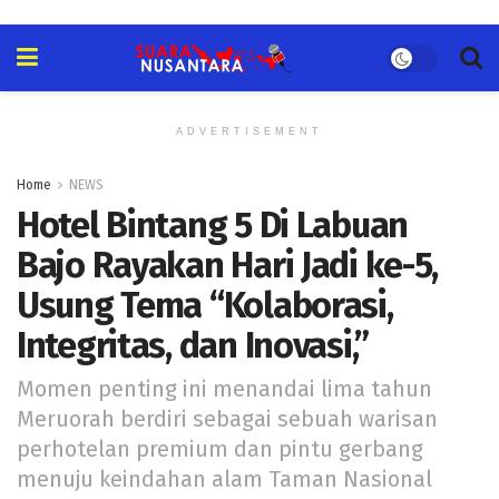
ADVERTISEMENT
Home
NEWS
Hotel Bintang 5 Di Labuan
Bajo Rayakan Hari Jadi ke-5,
Usung Tema “Kolaborasi,
Integritas, dan Inovasi,”
Momen penting ini menandai lima tahun
Meruorah berdiri sebagai sebuah warisan
perhotelan premium dan pintu gerbang
menuju keindahan alam Taman Nasional