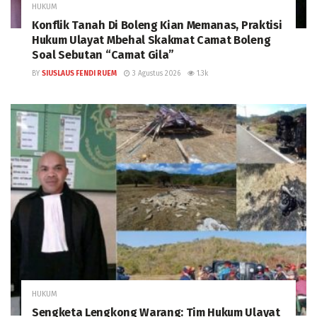
HUKUM
Konflik Tanah Di Boleng Kian Memanas, Praktisi
Hukum Ulayat Mbehal Skakmat Camat Boleng
Soal Sebutan “Camat Gila”
BY
SIUSLAUS FENDI RUEM
3 Agustus 2026
1.3k
HUKUM
Sengketa Lengkong Warang: Tim Hukum Ulayat