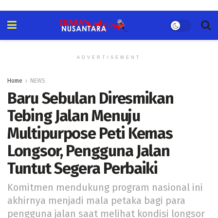
ADVERTISEMENT
Home
NEWS
Baru Sebulan Diresmikan
Tebing Jalan Menuju
Multipurpose Peti Kemas
Longsor, Pengguna Jalan
Tuntut Segera Perbaiki
Komitmen mendukung program nasional ini
akhirnya menjadi mala petaka bagi para
pengguna jalan saat melihat kondisi longsor