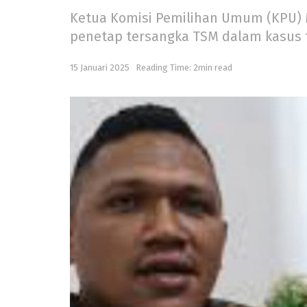
Ketua Komisi Pemilihan Umum (KPU) M
penetap tersangka TSM dalam kasus 
15 Januari 2025
Reading Time: 2min read