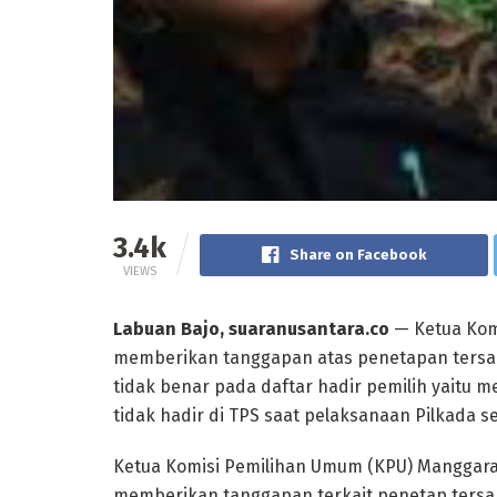
3.4k
Share on Facebook
VIEWS
Labuan Bajo, suaranusantara.co
— Ketua Kom
memberikan tanggapan atas penetapan ters
tidak benar pada daftar hadir pemilih yaitu 
tidak hadir di TPS saat pelaksanaan Pilkada s
Ketua Komisi Pemilihan Umum (KPU) Manggarai
memberikan tanggapan terkait penetap tersa