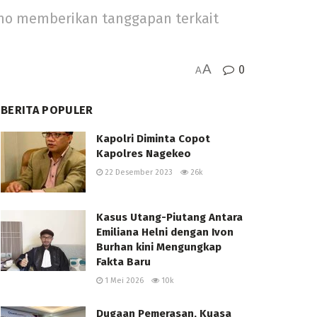
Ano memberikan tanggapan terkait
A
0
A
BERITA POPULER
Kapolri Diminta Copot
Kapolres Nagekeo
22 Desember 2023
26k
Kasus Utang-Piutang Antara
Emiliana Helni dengan Ivon
Burhan kini Mengungkap
Fakta Baru
1 Mei 2026
10k
Dugaan Pemerasan, Kuasa