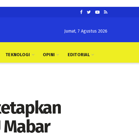
Jumat, 7 Agustus 2026
TEKNOLOGI
OPINI
EDITORIAL
tetapkan
U Mabar