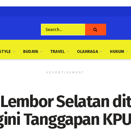
STYLE
BUDAYA
TRAVEL
OLAHRAGA
HUKUM
ADVERTISEMENT
Lembor Selatan di
gini Tanggapan KP