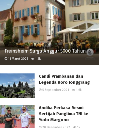
Freinsheim Surga Anggur 5000 Tahun
11 Maret 2025
1.2k
Candi Prambanan dan
Legenda Roro Jonggrang
5 September 2021
1.6k
Andika Perkasa Resmi
Sertijab Panglima TNI ke
Yudo Margono
20 Desember 2022
1k