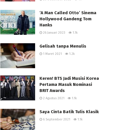
‘A Man Called Otto’ Sinema
Hollywood Gandeng Tom
Hanks
26 Januari 2023
1.1k
Gelisah tanpa Menulis
1 Maret 2021
1.2k
Keren! BTS Jadi Musisi Korea
Pertama Masuk Nominasi
BRIT Awards
2 Agustus 2021
1.1k
Saya Cinta Batik Tulis Klasik
6 September 2021
1.1k