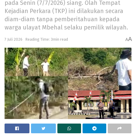
pada Senin (7/7/2026) siang. Olah Tempat
Kejadian Perkara (TKP) ini dilakukan secara
diam-diam tanpa pemberitahuan kepada
warga ulayat Mbehal selaku pemilik wilayah.
A
7 Juli 2026
Reading Time: 3min read
A