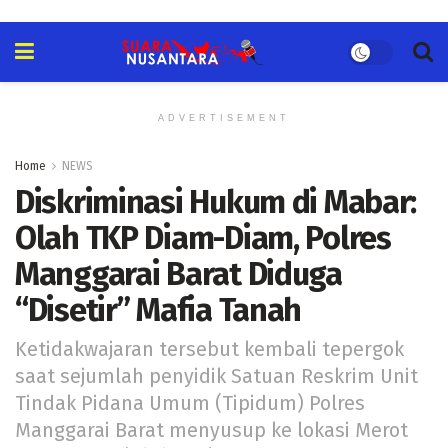
ADVERTISEMENT
Home
NEWS
Diskriminasi Hukum di Mabar:
Olah TKP Diam-Diam, Polres
Manggarai Barat Diduga
“Disetir” Mafia Tanah
Ketidakwajaran tersebut kembali tepergok
saat sejumlah penyidik Satuan Reskrim Unit
Tindak Pidana Umum (Tipidum) Polres
Manggarai Barat menyusup ke lokasi Merot