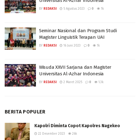
Universitas Al-Azhar Indonesia
BY
REDAKSI
5 Agustus 2023
0
1k
Seminar Nasional dan Program Studi
Magister Linguistik Terapan UAI
BY
REDAKSI
16 Juni 2023
0
1k
Wisuda XXVII Sarjana dan Magister
Universitas Al-Azhar Indonesia
BY
REDAKSI
2 Maret 2025
0
1.3k
BERITA POPULER
Kapolri Diminta Copot Kapolres Nagekeo
22 Desember 2023
26k