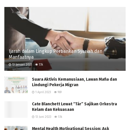
Ijarah dalam Lingkup Perbankan Syariah dan
Manfaatnya
13 Januari 2023
1.1k
Suara Aktivis Kemanusiaan, Lawan Mafia dan
Lindungi Pekerja Migran
1 April 2023
969
Cate Blanchett Lewat “Tár” Sajikan Orkestra
Kelam dan Kekuasaan
13 Juni 2023
1.1k
Mental Health Motivational Session: Ask