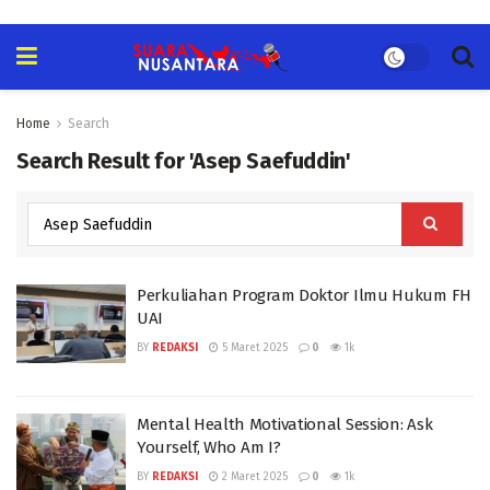
Home
Search
Search Result for 'Asep Saefuddin'
Perkuliahan Program Doktor Ilmu Hukum FH
UAI
BY
REDAKSI
5 Maret 2025
0
1k
Mental Health Motivational Session: Ask
Yourself, Who Am I?
BY
REDAKSI
2 Maret 2025
0
1k